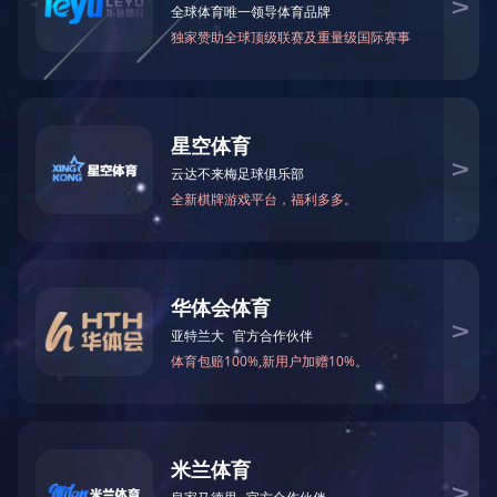
国外市场
地 址：无锡新区鸿山街道鸿达路112
号
邮 编：214115
销售部电话：0510-88588668
0510-88588556
服务部电话：0510-88588616
18951507227
备品备件： 18961785002
办 公 室： 0510-88588608
邮 箱：
wxgmw@189.cn